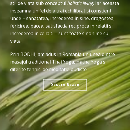
stil de viata sub conceptul
holistic living
. Iar aceasta
inseamna un fel de a trai echilibrat si constient,
unde – sanatatea, increderea in sine, dragostea,
fericirea, pacea, satisfactia reciproca in relatii si
increderea in ceilalti – sunt toate sinonime cu
viata.
Prin BODHI, am adus in Romania uniunea dintre
masajul traditional Thai Yoga, Hatha Yoga si
diferite tehnici de meditatie budiste.
Despre Rezan